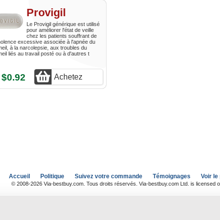
Provigil
Le Provigil générique est utilisé
pour améliorer l'état de veille
chez les patients souffrant de
olence excessive associée à l'apnée du
il, à la narcolepsie, aux troubles du
il liés au travail posté ou à d'autres t
$0.92
Achetez
s
Accueil
Politique
Suivez votre commande
Témoignages
Voir le
© 2008-2026 Via-bestbuy.com. Tous droits réservés. Via-bestbuy.com Ltd. is licensed o