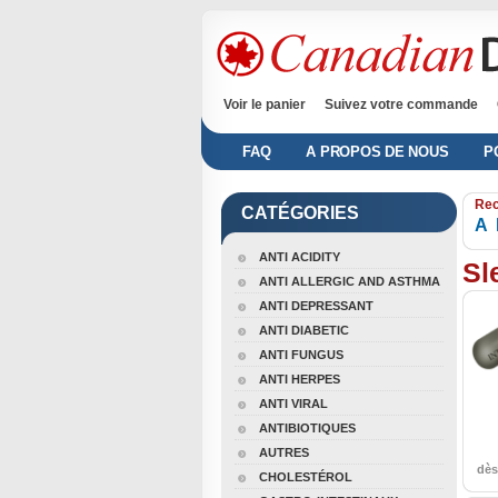
Voir le panier
Suivez votre commande
FAQ
A PROPOS DE NOUS
P
Rec
CATÉGORIES
A
ANTI ACIDITY
Sl
ANTI ALLERGIC AND ASTHMA
ANTI DEPRESSANT
ANTI DIABETIC
ANTI FUNGUS
ANTI HERPES
ANTI VIRAL
ANTIBIOTIQUES
AUTRES
dè
CHOLESTÉROL