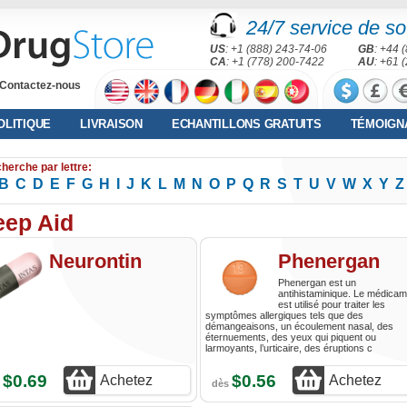
24/7 service de sou
US
: +1 (888) 243-74-06
GB
: +44 
CA
: +1 (778) 200-7422
AU
: +61 
Contactez-nous
OLITIQUE
LIVRAISON
ECHANTILLONS GRATUITS
TÉMOIGN
herche par lettre:
B
C
D
E
F
G
H
I
J
K
L
M
N
O
P
Q
R
S
T
U
V
W
X
Y
Z
eep Aid
Neurontin
Phenergan
Phenergan est un
antihistaminique. Le médicam
est utilisé pour traiter les
symptômes allergiques tels que des
démangeaisons, un écoulement nasal, des
éternuements, des yeux qui piquent ou
larmoyants, l’urticaire, des éruptions c
$0.69
$0.56
Achetez
Achetez
s
dès