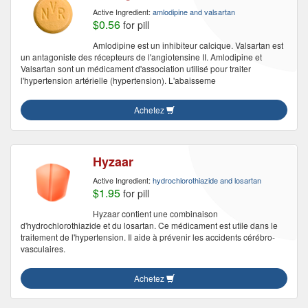
Active Ingredient:
amlodipine and valsartan
$0.56
for pill
Amlodipine est un inhibiteur calcique. Valsartan est
un antagoniste des récepteurs de l'angiotensine II. Amlodipine et
Valsartan sont un médicament d'association utilisé pour traiter
l'hypertension artérielle (hypertension). L'abaisseme
Achetez
Hyzaar
Active Ingredient:
hydrochlorothiazide and losartan
$1.95
for pill
Hyzaar contient une combinaison
d'hydrochlorothiazide et du losartan. Ce médicament est utile dans le
traitement de l'hypertension. Il aide à prévenir les accidents cérébro-
vasculaires.
Achetez