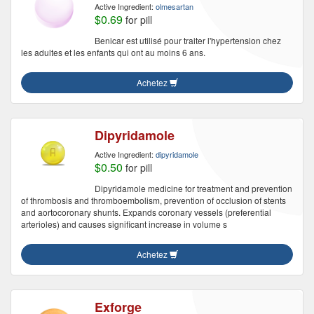
Active Ingredient:
olmesartan
$0.69
for pill
Benicar est utilisé pour traiter l'hypertension chez
les adultes et les enfants qui ont au moins 6 ans.
Achetez
Dipyridamole
Active Ingredient:
dipyridamole
$0.50
for pill
Dipyridamole medicine for treatment and prevention
of thrombosis and thromboembolism, prevention of occlusion of stents
and aortocoronary shunts. Expands coronary vessels (preferential
arterioles) and causes significant increase in volume s
Achetez
Exforge