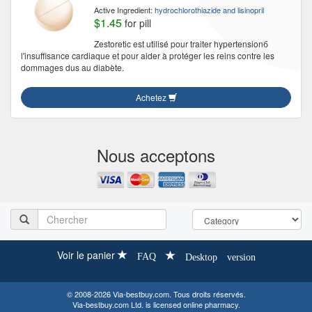
Active Ingredient:
hydrochlorothiazide and lisinopril
$1.45
for pill
Zestoretic est utilisé pour traiter hypertensionб
l'insuffisance cardiaque et pour aider à protéger les reins contre les
dommages dus au diabète.
Achetez
Nous acceptons
Voir le panier
FAQ
Desktop version
© 2008-2026 Via-bestbuy.com. Tous droits réservés.
Via-bestbuy.com Ltd. is licensed online pharmacy.