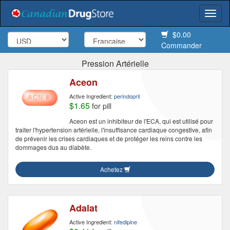
Togg
navi
$0.00
Commander
Pression Artérielle
Aceon
Active Ingredient:
perindopril
$1.65
for pill
Aceon est un inhibiteur de l'ECA, qui est utilisé pour
traiter l'hypertension artérielle, l'insuffisance cardiaque congestive, afin
de prévenir les crises cardiaques et de protéger les reins contre les
dommages dus au diabète.
Achetez
Adalat
Active Ingredient:
nifedipine