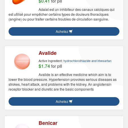
$0.41
for pill
Adalat est un inhibiteur des canaux calciques qui
est utilisé pour empêcher certains types de douleurs thoraciques
(angine) ou pour traiter certains troubles de circulation sanguine.
Achetez
Avalide
Active Ingredient:
hydrochlorothiazide and irbesartan
$1.74
for pill
Avalide is an effective medicine which aim is to
lower the blood pressure. Hypertension provokes serious diseases as
strokes, heart attack, and problems with the kidney. An angiotensin
receptor blocker and diuretic are the basic components
Achetez
Benicar