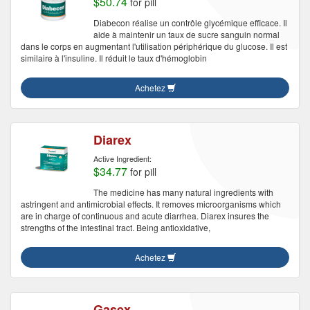
$50.74
for pill
Diabecon réalise un contrôle glycémique efficace. Il
aide à maintenir un taux de sucre sanguin normal
dans le corps en augmentant l'utilisation périphérique du glucose. Il est
similaire à l'insuline. Il réduit le taux d'hémoglobin
Achetez
Diarex
Active Ingredient:
$34.77
for pill
The medicine has many natural ingredients with
astringent and antimicrobial effects. It removes microorganisms which
are in charge of continuous and acute diarrhea. Diarex insures the
strengths of the intestinal tract. Being antioxidative,
Achetez
Gasex