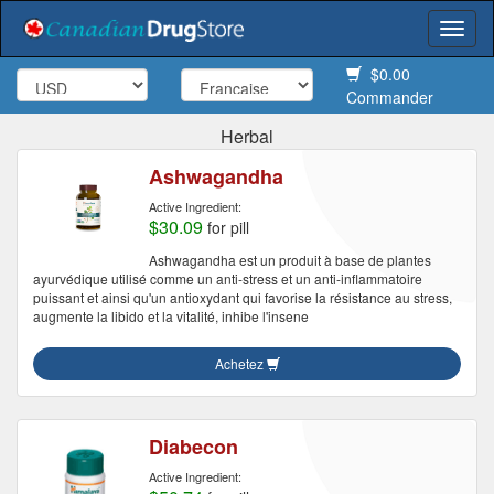
Togg
navi
$0.00
Commander
Herbal
Ashwagandha
Active Ingredient:
$30.09
for pill
Ashwagandha est un produit à base de plantes
ayurvédique utilisé comme un anti-stress et un anti-inflammatoire
puissant et ainsi qu'un antioxydant qui favorise la résistance au stress,
augmente la libido et la vitalité, inhibe l'insene
Achetez
Diabecon
Active Ingredient: