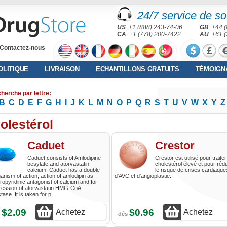
24/7 service de sou
US
: +1 (888) 243-74-06
GB
: +44 
CA
: +1 (778) 200-7422
AU
: +61 
Contactez-nous
OLITIQUE
LIVRAISON
ECHANTILLONS GRATUITS
TÉMOIGN
herche par lettre:
B
C
D
E
F
G
H
I
J
K
L
M
N
O
P
Q
R
S
T
U
V
W
X
Y
Z
olestérol
Caduet
Crestor
Caduet consists of Amlodipine
Crestor est utilisé pour traiter
besylate and atorvastatin
cholestérol élevé et pour rédu
calcium. Caduet has a double
le risque de crises cardiaque
nism of action; action of amlodipin as
d'AVC et d'angioplastie.
ropyridinic antagonist of calcium and for
ression of atorvastatin HMG-CoA
tase. It is taken for p
$2.09
$0.96
Achetez
Achetez
s
dès