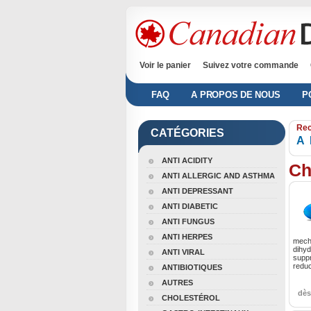
Voir le panier
Suivez votre commande
FAQ
A PROPOS DE NOUS
P
Rec
CATÉGORIES
A
ANTI ACIDITY
Ch
ANTI ALLERGIC AND ASTHMA
ANTI DEPRESSANT
ANTI DIABETIC
ANTI FUNGUS
ANTI HERPES
mecha
dihyd
ANTI VIRAL
supp
reduc
ANTIBIOTIQUES
AUTRES
dè
CHOLESTÉROL