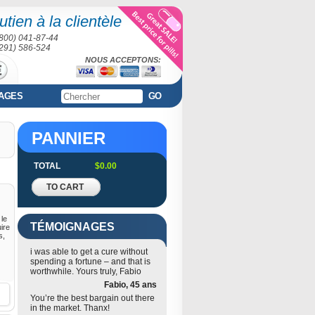
tien à la clientèle
(800) 041-87-44
(291) 586-524
NOUS ACCEPTONS:
AGES
GO
PANNIER
TOTAL
$0.00
TO CART
 le
TÉMOIGNAGES
ire
s,
i was able to get a cure without
spending a fortune – and that is
worthwhile. Yours truly, Fabio
Fabio, 45 ans
You’re the best bargain out there
in the market. Thanx!