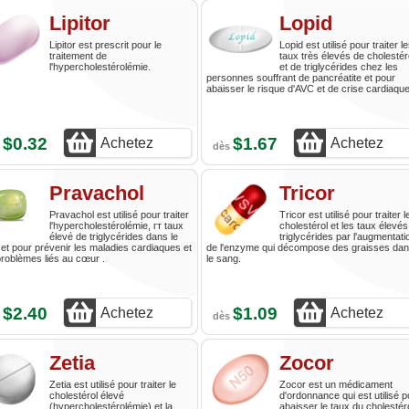
Lipitor
Lopid
Lipitor est prescrit pour le
Lopid est utilisé pour traiter l
traitement de
taux très élevés de cholestér
l'hypercholestérolémie.
et de triglycérides chez les
personnes souffrant de pancréatite et pour
abaisser le risque d'AVC et de crise cardiaque
$0.32
$1.67
Achetez
Achetez
s
dès
Pravachol
Tricor
Pravachol est utilisé pour traiter
Tricor est utilisé pour traiter l
l'hypercholestérolémie, гт taux
cholestérol et les taux élevés
élevé de triglycérides dans le
triglycérides par l'augmentati
et pour prévenir les maladies cardiaques et
de l'enzyme qui décompose des graisses da
roblèmes liés au cœur .
le sang.
$2.40
$1.09
Achetez
Achetez
s
dès
Zetia
Zocor
Zetia est utilisé pour traiter le
Zocor est un médicament
cholestérol élevé
d'ordonnance qui est utilisé p
(hypercholestérolémie) et la
abaisser le taux du cholestér