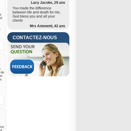
Lucy Jacobs, 29 ans
You made the difference
between life and death for me,
es
God bless you and all your
ol
clients
Mrs Antonetti, 42 ans
.
CONTACTEZ-NOUS
e
 de
on
ns
our
ol