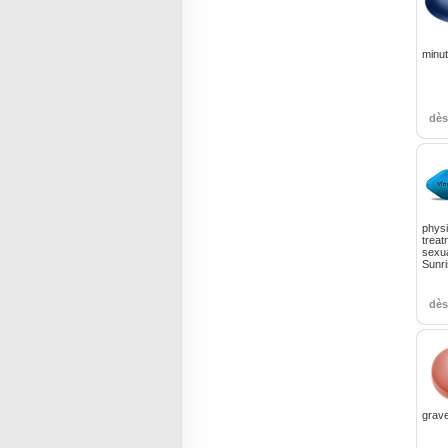
minut
dè
physi
treat
sexua
Sunr
dè
grave