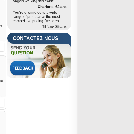
angels walking this earth’
Charlotte, 62 ans
You’re offering quite a wide
range of products at the most
competitive pricing I’ve seen
le
Tiffany, 35 ans
CONTACTEZ-NOUS
ble