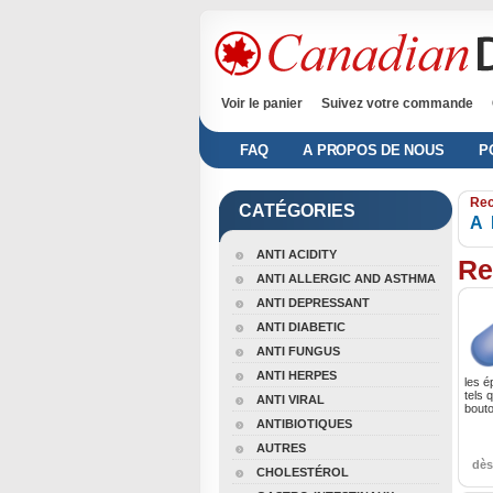
Voir le panier
Suivez votre commande
FAQ
A PROPOS DE NOUS
P
Rec
CATÉGORIES
A
ANTI ACIDITY
Re
ANTI ALLERGIC AND ASTHMA
ANTI DEPRESSANT
ANTI DIABETIC
ANTI FUNGUS
ANTI HERPES
les é
tels 
ANTI VIRAL
bouto
ANTIBIOTIQUES
AUTRES
dè
CHOLESTÉROL