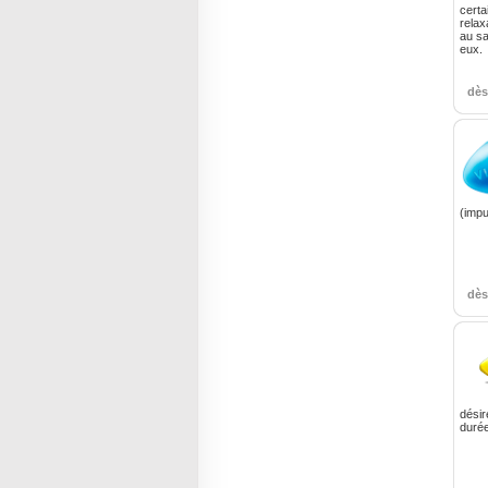
certa
relax
au sa
eux.
dè
(impu
dè
désir
durée