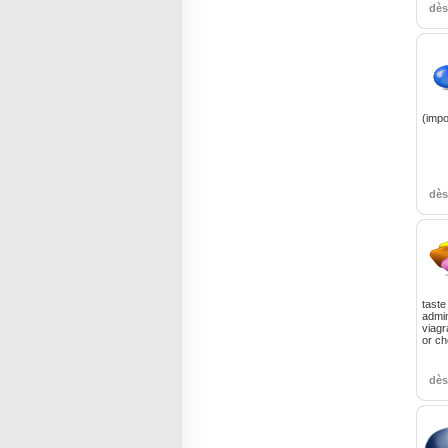
dè
(impo
dè
taste
admin
viagr
or ch
dè