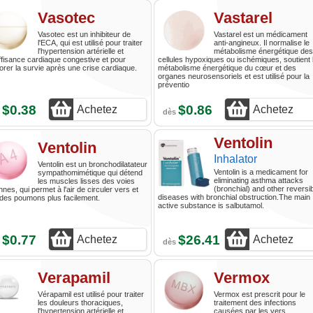
Vasotec
Vastarel
Vasotec est un inhibiteur de
Vastarel est un médicament
l'ECA, qui est utilisé pour traiter
anti-angineux. Il normalise le
l'hypertension artérielle et
métabolisme énergétique des
uffisance cardiaque congestive et pour
cellules hypoxiques ou ischémiques, soutient 
orer la survie après une crise cardiaque.
métabolisme énergétique du cœur et des
organes neurosensoriels et est utilisé pour la
préventio
$0.38
$0.86
Achetez
Achetez
s
dès
Ventolin
Ventolin
Inhalator
Ventolin est un bronchodilatateur
Ventolin is a medicament for
sympathomimétique qui détend
eliminating asthma attacks
les muscles lisses des voies
(bronchial) and other reversi
nnes, qui permet à l'air de circuler vers et
diseases with bronchial obstruction.The main
des poumons plus facilement.
active substance is salbutamol.
$0.77
$26.41
Achetez
Achetez
s
dès
Verapamil
Vermox
Vérapamil est utilisé pour traiter
Vermox est prescrit pour le
les douleurs thoraciques,
traitement des infections
l'hypertension artérielle et
causées par les vers.