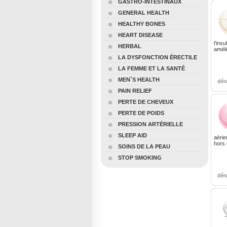
GASTRO-INTESTINAUX
GENERAL HEALTH
HEALTHY BONES
HEART DISEASE
l'ins
HERBAL
améli
LA DYSFONCTION ÉRECTILE
LA FEMME ET LA SANTÉ
MEN`S HEALTH
dè
PAIN RELIEF
PERTE DE CHEVEUX
PERTE DE POIDS
PRESSION ARTÉRIELLE
SLEEP AID
aérie
hors 
SOINS DE LA PEAU
STOP SMOKING
dè