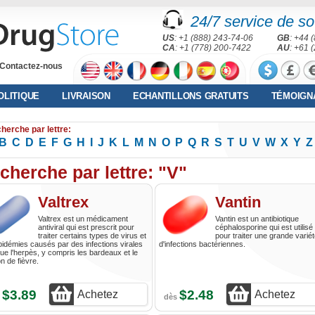
24/7 service de sou
US
: +1 (888) 243-74-06
GB
: +44 
CA
: +1 (778) 200-7422
AU
: +61 
Contactez-nous
OLITIQUE
LIVRAISON
ECHANTILLONS GRATUITS
TÉMOIGN
herche par lettre:
B
C
D
E
F
G
H
I
J
K
L
M
N
O
P
Q
R
S
T
U
V
W
X
Y
Z
cherche par lettre: "V"
Valtrex
Vantin
Valtrex est un médicament
Vantin est un antibiotique
antiviral qui est prescrit pour
céphalosporine qui est utilisé
traiter certains types de virus et
pour traiter une grande varié
pidémies causés par des infections virales
d'infections bactériennes.
que l'herpès, y compris les bardeaux et le
n de fièvre.
$3.89
$2.48
Achetez
Achetez
s
dès