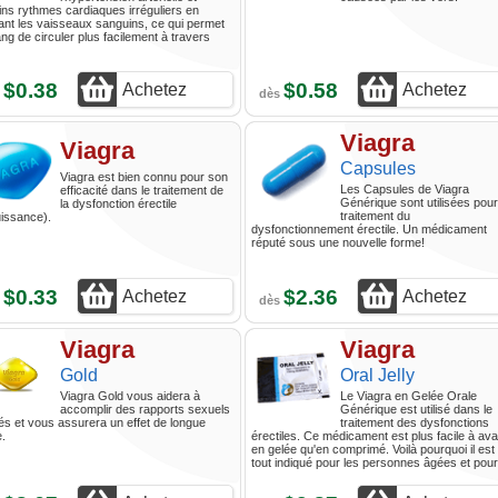
ins rythmes cardiaques irréguliers en
ant les vaisseaux sanguins, ce qui permet
ng de circuler plus facilement à travers
$0.38
$0.58
Achetez
Achetez
s
dès
Viagra
Viagra
Capsules
Viagra est bien connu pour son
Les Capsules de Viagra
efficacité dans le traitement de
Générique sont utilisées pour
la dysfonction érectile
traitement du
issance).
dysfonctionnement érectile. Un médicament
réputé sous une nouvelle forme!
$0.33
$2.36
Achetez
Achetez
s
dès
Viagra
Viagra
Gold
Oral Jelly
Viagra Gold vous aidera à
Le Viagra en Gelée Orale
accomplir des rapports sexuels
Générique est utilisé dans le
és et vous assurera un effet de longue
traitement des dysfonctions
.
érectiles. Ce médicament est plus facile à ava
en gelée qu'en comprimé. Voilà pourquoi il est
tout indiqué pour les personnes âgées et pour