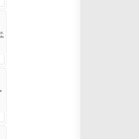
a®.
 du
 a