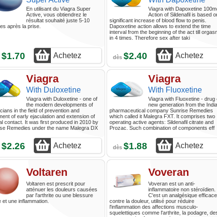
En utilisant du Viagra Super
Viagra with Dapoxetine 100m
Active, vous obtiendrez le
Action of Sildenafil is based o
résultat souhaité juste 5-10
significant increase of blood flow to penis.
es après la prise.
Dapoxetine action allows to extend the time
interval from the beginning of the act till orga
in 4 times. Therefore sex after taki
$1.70
$2.40
Achetez
Achetez
s
dès
Viagra
Viagra
With Duloxetine
With Fluoxetine
Viagra with Duloxetine - one of
Viagra with Fluoxetine - drug 
the modern developments of
new generation from the Indi
cians in the field of prevention and
pharmaceutical company Sunrise Remedies
ment of early ejaculation and extension of
which called it Malegra FXT. It comprises two
l contact. It was first produced in 2010 by
operating active agents: Sildenafil citrate and
ise Remedies under the name Malegra DX
Prozac. Such combination of components eff
$2.26
$1.88
Achetez
Achetez
s
dès
Voltaren
Voveran
Voltaren est prescrit pour
Voveran est un anti-
atténuer les douleurs causées
inflammatoire non stéroïdien.
par l'arthrite ou une blessure
C'est un analgésique efficace
 et une inflammation.
contre la douleur, utilisé pour réduire
l'inflammation des affections musculo-
squelettiques comme l'arthrite, la podagre, de