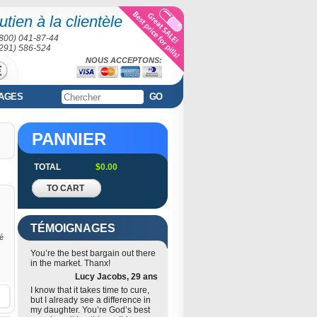
tien à la clientèle
(800) 041-87-44
(291) 586-524
NOUS ACCEPTONS:
AGES
GO
PANNIER
TOTAL
$0.00
TO CART
TÉMOIGNAGES
té
You’re the best bargain out there
in the market. Thanx!
Lucy Jacobs, 29 ans
I know that it takes time to cure,
but I already see a difference in
my daughter. You’re God’s best