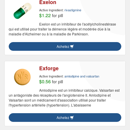
Exelon
Active Ingredient:
rivastigmine
$1.22
for pill
Exelon est un inhibiteur de l'acétylcholinestérase
qui est utilisé pour traiter la démence légère et modérée dûe à la
maladie d'Alzheimer ou à la maladie de Parkinson.
Achetez
Exforge
Active Ingredient:
amlodipine and valsartan
$0.56
for pill
Amlodipine est un inhibiteur calcique. Valsartan est
un antagoniste des récepteurs de l'angiotensine II. Amlodipine et
Valsartan sont un médicament d'association utilisé pour traiter
l'hypertension artérielle (hypertension). L'abaisseme
Achetez