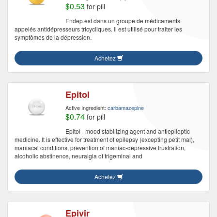
$0.53
for pill
Endep est dans un groupe de médicaments
appelés antidépresseurs tricycliques. Il est utilisé pour traiter les
symptômes de la dépression.
Achetez
Epitol
Active Ingredient:
carbamazepine
$0.74
for pill
Epitol - mood stabilizing agent and antiepileptic
medicine. It is effective for treatment of epilepsy (excepting petit mal),
maniacal conditions, prevention of maniac-depressive frustration,
alcoholic abstinence, neuralgia of trigeminal and
Achetez
Epivir