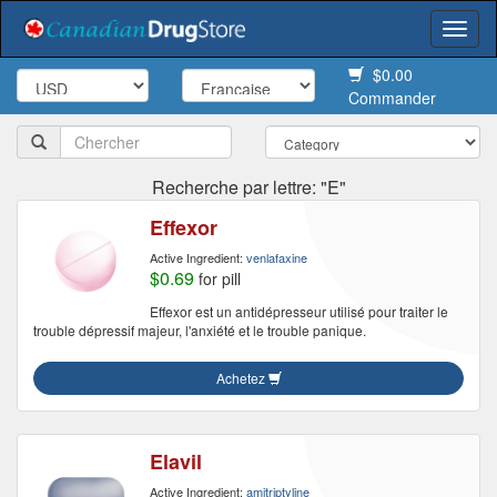
Togg
navi
$0.00
Commander
Recherche par lettre: "E"
Effexor
Active Ingredient:
venlafaxine
$0.69
for pill
Effexor est un antidépresseur utilisé pour traiter le
trouble dépressif majeur, l'anxiété et le trouble panique.
Achetez
Elavil
Active Ingredient:
amitriptyline