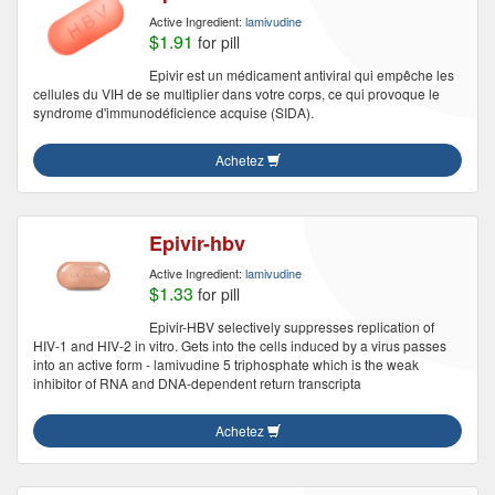
Active Ingredient:
lamivudine
$1.91
for pill
Epivir est un médicament antiviral qui empêche les
cellules du VIH de se multiplier dans votre corps, ce qui provoque le
syndrome d'immunodéficience acquise (SIDA).
Achetez
Epivir-hbv
Active Ingredient:
lamivudine
$1.33
for pill
Epivir-HBV selectively suppresses replication of
HIV-1 and HIV-2 in vitro. Gets into the cells induced by a virus passes
into an active form - lamivudine 5 triphosphate which is the weak
inhibitor of RNA and DNA-dependent return transcripta
Achetez