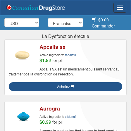
Togg
navi
$0.00
Commander
La Dysfonction érectile
Apcalis sx
Active Ingredient:
tadalafil
$1.82
for pill
Apcalis SX est un médicament puissant servant au
traitement de la dysfonction de l’érection.
Achetez
Aurogra
Active Ingredient:
sildenafil
$0.99
for pill
Aurogra is medication that is used to treat erectile