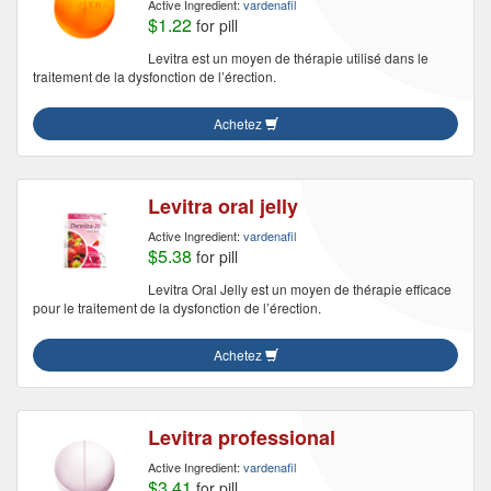
Active Ingredient:
vardenafil
$1.22
for pill
Levitra est un moyen de thérapie utilisé dans le
traitement de la dysfonction de l’érection.
Achetez
Levitra oral jelly
Active Ingredient:
vardenafil
$5.38
for pill
Levitra Oral Jelly est un moyen de thérapie efficace
pour le traitement de la dysfonction de l’érection.
Achetez
Levitra professional
Active Ingredient:
vardenafil
$3.41
for pill