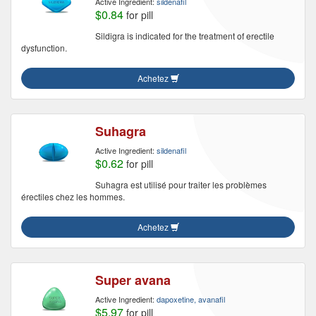
Active Ingredient:
sildenafil
$0.84
for pill
Sildigra is indicated for the treatment of erectile
dysfunction.
Achetez
Suhagra
Active Ingredient:
sildenafil
$0.62
for pill
Suhagra est utilisé pour traiter les problèmes
érectiles chez les hommes.
Achetez
Super avana
Active Ingredient:
dapoxetine, avanafil
$5.97
for pill