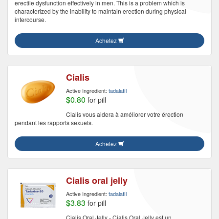
erectile dysfunction effectively in men. This is a problem which is
characterized by the inability to maintain erection during physical
intercourse.
Achetez
Cialis
Active Ingredient:
tadalafil
$0.80
for pill
Cialis vous aidera à améliorer votre érection
pendant les rapports sexuels.
Achetez
Cialis oral jelly
Active Ingredient:
tadalafil
$3.83
for pill
Cialis Oral Jelly - Cialis Oral Jelly est un