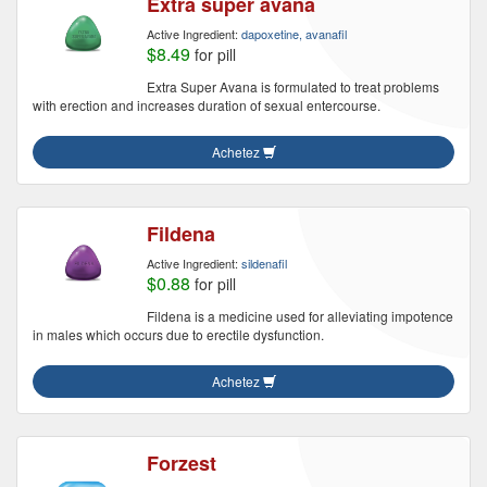
Extra super avana
Active Ingredient:
dapoxetine, avanafil
$8.49
for pill
Extra Super Avana is formulated to treat problems
with erection and increases duration of sexual entercourse.
Achetez
Fildena
Active Ingredient:
sildenafil
$0.88
for pill
Fildena is a medicine used for alleviating impotence
in males which occurs due to erectile dysfunction.
Achetez
Forzest