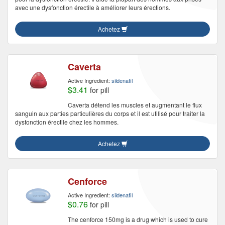
avec une dysfonction érectile à améliorer leurs érections.
Achetez
Caverta
Active Ingredient:
sildenafil
$3.41
for pill
Caverta détend les muscles et augmentant le flux
sanguin aux parties particulières du corps et il est utilisé pour traiter la
dysfonction érectile chez les hommes.
Achetez
Cenforce
Active Ingredient:
sildenafil
$0.76
for pill
The cenforce 150mg is a drug which is used to cure