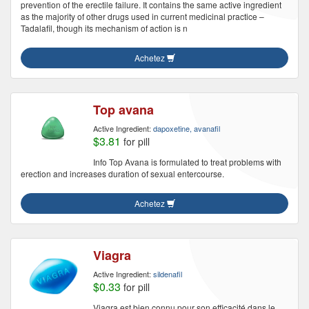
prevention of the erectile failure. It contains the same active ingredient
as the majority of other drugs used in current medicinal practice –
Tadalafil, though its mechanism of action is n
Achetez
Top avana
Active Ingredient:
dapoxetine, avanafil
$3.81
for pill
Info Top Avana is formulated to treat problems with
erection and increases duration of sexual entercourse.
Achetez
Viagra
Active Ingredient:
sildenafil
$0.33
for pill
Viagra est bien connu pour son efficacité dans le