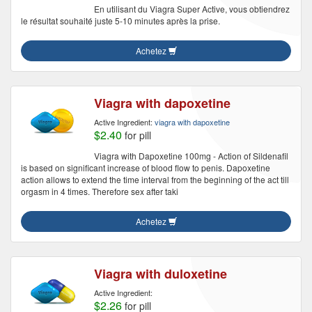
En utilisant du Viagra Super Active, vous obtiendrez
le résultat souhaité juste 5-10 minutes après la prise.
Achetez
Viagra with dapoxetine
Active Ingredient:
viagra with dapoxetine
$2.40
for pill
Viagra with Dapoxetine 100mg - Action of Sildenafil
is based on significant increase of blood flow to penis. Dapoxetine
action allows to extend the time interval from the beginning of the act till
orgasm in 4 times. Therefore sex after taki
Achetez
Viagra with duloxetine
Active Ingredient:
$2.26
for pill