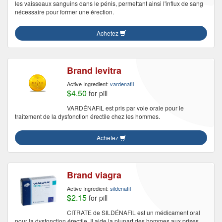
les vaisseaux sanguins dans le pénis, permettant ainsi l'influx de sang
nécessaire pour former une érection.
Achetez
Brand levitra
Active Ingredient:
vardenafil
$4.50
for pill
VARDÉNAFIL est pris par voie orale pour le
traitement de la dysfonction érectile chez les hommes.
Achetez
Brand viagra
Active Ingredient:
sildenafil
$2.15
for pill
CITRATE de SILDÉNAFIL est un médicament oral
pour la dysfonction érectile. Il aide la plupart des hommes aux prises