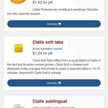
$1.62
for pill
Cialis Professional contribue à améliorer l'érection
lors des rapports sexuels.
Achetez
Cialis soft tabs
Active Ingredient:
tadalafil
$1.24
for pill
Cialis Soft Tabs differs from a usual tablet of Cialis in
the fact that its action comes quicker. Cialis Soft is chewed and
dissolved under a tongue that allows to reach a required effect in 10-15
minutes. Important!!! Cialis Soft is compat
Achetez
Cialis sublingual
Active Ingredient:
cialis soft flavored