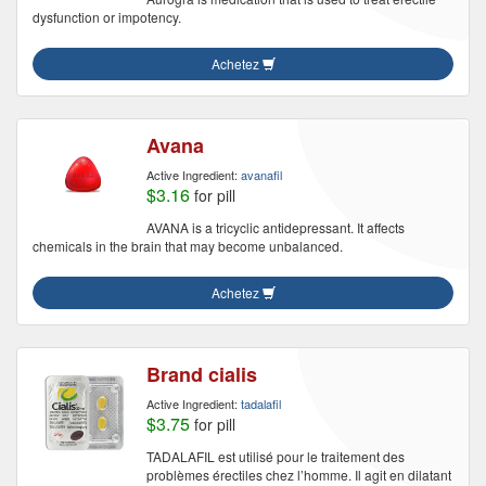
dysfunction or impotency.
Achetez
Avana
Active Ingredient:
avanafil
$3.16
for pill
AVANA is a tricyclic antidepressant. It affects
chemicals in the brain that may become unbalanced.
Achetez
Brand cialis
Active Ingredient:
tadalafil
$3.75
for pill
TADALAFIL est utilisé pour le traitement des
problèmes érectiles chez l’homme. Il agit en dilatant