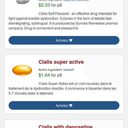
$2.33
for pill
Cialis Soft Flavored - an effective drug intended for
fight against erectile dysfunction. It comes in the form of tablets fast-
disintegrating, sublingual. It is produced by Sunrise Remedies pharma-
company. Drug is convenient and pleasant to
Achetez
Cialis super active
Active Ingredient:
tadalafil
$1.64
for pill
Cialis Super Active est un mot nouveau dans le
traitement de la dysfonction érectile. Il commence à travailler dans les
5-7 minutes aider à atteindre
Achetez
Cialis with dapoxetine