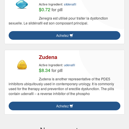
Active Ingredient:
sildenafil
$0.72
for pill
Zenegra est utilisé pour traiter la dysfonction
sexuelle. Le sildénafil est son composant principal.
Achetez
Zudena
Active Ingredient:
udenafil
$8.34
for pill
Zudena is another representative of the PDE5
inhibitors ubiquitously used in contemporary urology. It is commonly
used for the therapy and prevention of erectile dysfunction. The pills
contain udenafil – a reverse inhibitor of the phospho
Achetez