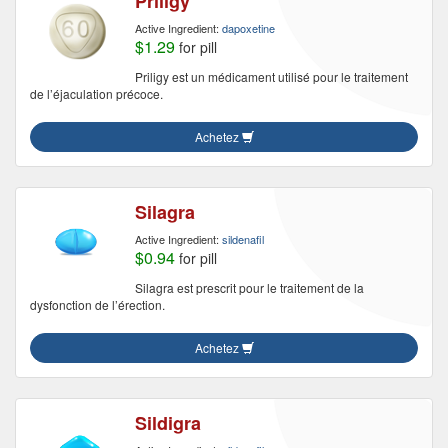
Priligy
Active Ingredient:
dapoxetine
$1.29
for pill
Priligy est un médicament utilisé pour le traitement
de l’éjaculation précoce.
Achetez
Silagra
Active Ingredient:
sildenafil
$0.94
for pill
Silagra est prescrit pour le traitement de la
dysfonction de l’érection.
Achetez
Sildigra