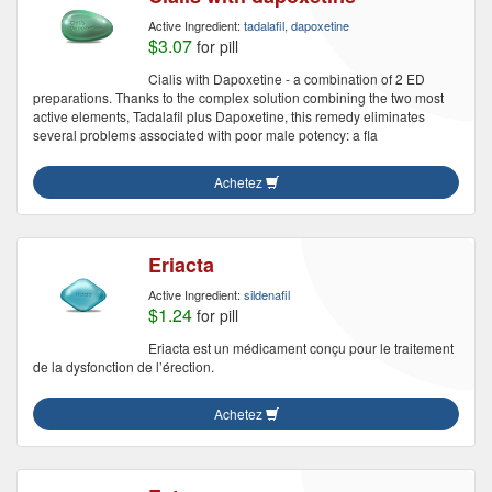
Active Ingredient:
tadalafil, dapoxetine
$3.07
for pill
Cialis with Dapoxetine - a combination of 2 ED
preparations. Thanks to the complex solution combining the two most
active elements, Tadalafil plus Dapoxetine, this remedy eliminates
several problems associated with poor male potency: a fla
Achetez
Eriacta
Active Ingredient:
sildenafil
$1.24
for pill
Eriacta est un médicament conçu pour le traitement
de la dysfonction de l’érection.
Achetez