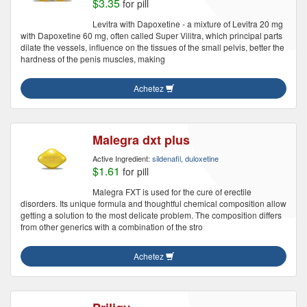
$3.35
for pill
Levitra with Dapoxetine - a mixture of Levitra 20 mg
with Dapoxetine 60 mg, often called Super Vilitra, which principal parts
dilate the vessels, influence on the tissues of the small pelvis, better the
hardness of the penis muscles, making
Achetez
Malegra dxt plus
Active Ingredient:
sildenafil, duloxetine
$1.61
for pill
Malegra FXT is used for the cure of erectile
disorders. Its unique formula and thoughtful chemical composition allow
getting a solution to the most delicate problem. The composition differs
from other generics with a combination of the stro
Achetez