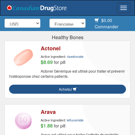
Togg
navi
$0.00
Commander
Healthy Bones
Actonel
Active Ingredient:
risedronate
$8.69
for pill
Actonel Générique est utilisé pour traiter et prévenir
l'ostéoporose chez certains patients.
Achetez
Arava
Active Ingredient:
leflunomide
$1.88
for pill
Arava est utilisé pour traiter l'arthrite rhumatoïde,