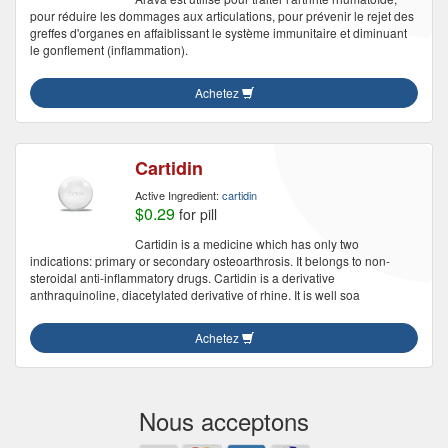
pour réduire les dommages aux articulations, pour prévenir le rejet des
greffes d'organes en affaiblissant le système immunitaire et diminuant
le gonflement (inflammation).
Achetez
Cartidin
Active Ingredient:
cartidin
$0.29
for pill
Cartidin is a medicine which has only two
indications: primary or secondary osteoarthrosis. It belongs to non-
steroidal anti-inflammatory drugs. Cartidin is a derivative
anthraquinoline, diacetylated derivative of rhine. It is well soa
Achetez
Nous acceptons