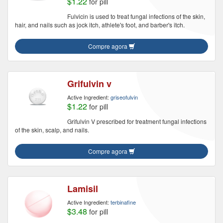
$1.22
for pill
Fulvicin is used to treat fungal infections of the skin,
hair, and nails such as jock itch, athlete's foot, and barber's itch.
Compre agora
Grifulvin v
Active Ingredient:
griseofulvin
$1.22
for pill
Grifulvin V prescribed for treatment fungal infections
of the skin, scalp, and nails.
Compre agora
Lamisil
Active Ingredient:
terbinafine
$3.48
for pill