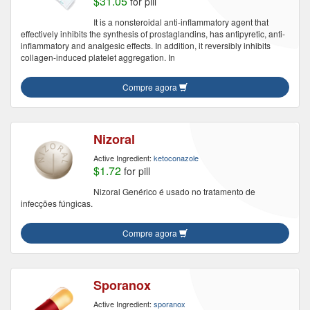
$31.05
for pill
It is a nonsteroidal anti-inflammatory agent that
effectively inhibits the synthesis of prostaglandins, has antipyretic, anti-
inflammatory and analgesic effects. In addition, it reversibly inhibits
collagen-induced platelet aggregation. In
Compre agora
Nizoral
Active Ingredient:
ketoconazole
$1.72
for pill
Nizoral Genérico é usado no tratamento de
infecções fúngicas.
Compre agora
Sporanox
Active Ingredient:
sporanox