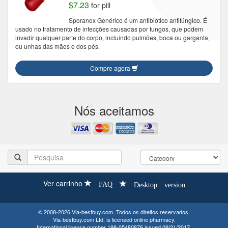
$7.23
for pill
Sporanox Genérico é um antibiótico antifúngico. É
usado no tratamento de infecções causadas por fungos, que podem
invadir qualquer parte do corpo, incluindo pulmões, boca ou garganta,
ou unhas das mãos e dos pés.
Compre agora
Nós aceitamos
Ver carrinho
FAQ
Desktop version
© 2008-2026 Via-bestbuy.com. Todos os direitos reservados.
Via-bestbuy.com Ltd. is licensed online pharmacy.
International license number 198-05480876 issued 09/21/2017.