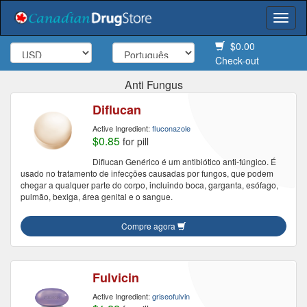
Togg
navi
$0.00
Check-out
Anti Fungus
Diflucan
Active Ingredient:
fluconazole
$0.85
for pill
Diflucan Genérico é um antibiótico anti-fúngico. É
usado no tratamento de infecções causadas por fungos, que podem
chegar a qualquer parte do corpo, incluindo boca, garganta, esófago,
pulmão, bexiga, área genital e o sangue.
Compre agora
Fulvicin
Active Ingredient:
griseofulvin