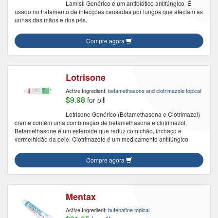
Lamisil Genérico é um antibiótico antifúngico. É
usado no tratamento de infecções causadas por fungos que afectam as
unhas das mãos e dos pés.
Compre agora
Lotrisone
Active Ingredient:
betamethasone and clotrimazole topical
$9.98
for pill
Lotrisone Genérico (Betamethasona e Clotrimazol)
creme contém uma combinação de betamethasona e clotrimazol.
Betamethasone é um esteroide que reduz comichão, inchaço e
vermelhidão da pele. Clotrimazole é um medicamento antifúngico
Compre agora
Mentax
Active Ingredient:
butenafine topical