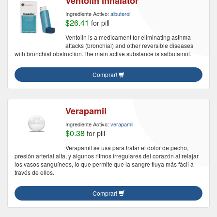
Ventolin inhalator
Ingrediente Activo:
albuterol
$26.41
for pill
Ventolin is a medicament for eliminating asthma
attacks (bronchial) and other reversible diseases
with bronchial obstruction.The main active substance is salbutamol.
Comprar!
Verapamil
Ingrediente Activo:
verapamil
$0.38
for pill
Verapamil se usa para tratar el dolor de pecho,
presión arterial alta, y algunos ritmos irregulares del corazón al relajar
los vasos sanguíneos, lo que permite que la sangre fluya más fácil a
través de ellos.
Comprar!