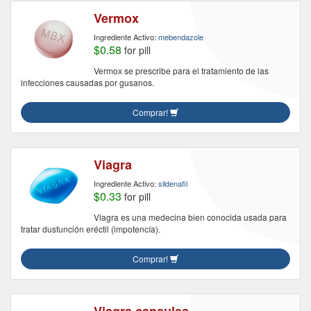
Vermox
Ingrediente Activo:
mebendazole
$0.58
for pill
Vermox se prescribe para el tratamiento de las
infecciones causadas por gusanos.
Comprar!
Viagra
Ingrediente Activo:
sildenafil
$0.33
for pill
Viagra es una medecina bien conocida usada para
tratar dusfunción eréctil (impotencía).
Comprar!