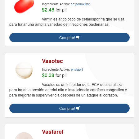
Ingrediente Activo:
cefpodoxime
$2.48
for pill
Vantin es antibiótico de cefalosporina que se usa
para tratar una amplia variedad de infecciones bacterianas.
Comprar!
Vasotec
Ingrediente Activo:
enalapril
$0.38
for pill
Vasotec es un inhibidor de la ECA que se utiliza
para tratar la presión arterial alta e insuficiencia cardíaca congestiva y
para mejorar la supervivencia después de un ataque al corazón.
Comprar!
Vastarel