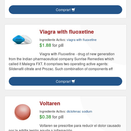
Comprar!
Viagra with fluoxetine
Ingrediente Activo:
viagra with fluoxetine
$1.88
for pill
Viagra with Fluoxetine - drug of new generation
from the Indian pharmaceutical company Sunrise Remedies which
called it Malegra FXT. It comprises two operating active agents:
Sildenafil citrate and Prozac. Such combination of components eff
Comprar!
Voltaren
Ingrediente Activo:
diclofenac sodium
$0.38
for pill
Voltaren se prescribe para reducir el dolor causado
por la artritis,lesión aguda o inflamación.