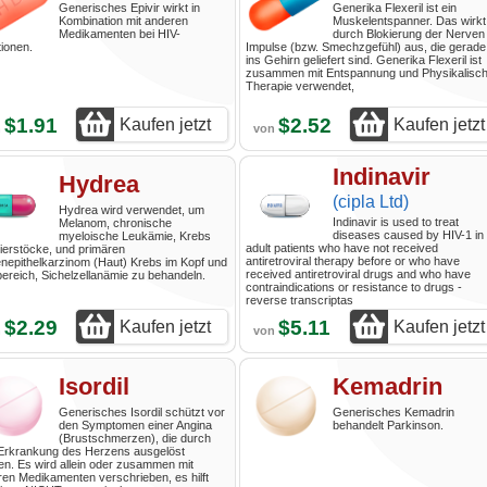
Generisches Epivir wirkt in
Generika Flexeril ist ein
Kombination mit anderen
Muskelentspanner. Das wirkt
Medikamenten bei HIV-
durch Blokierung der Nerven
tionen.
Impulse (bzw. Smechzgefühl) aus, die gerade
ins Gehirn geliefert sind. Generika Flexeril ist
zusammen mit Entspannung und Physikalisc
Therapie verwendet,
$1.91
$2.52
Kaufen jetzt
Kaufen jetzt
n
von
Indinavir
Hydrea
(cipla Ltd)
Hydrea wird verwendet, um
Indinavir is used to treat
Melanom, chronische
diseases caused by HIV-1 in
myeloische Leukämie, Krebs
adult patients who have not received
ierstöcke, und primären
antiretroviral therapy before or who have
enepithelkarzinom (Haut) Krebs im Kopf und
received antiretroviral drugs and who have
ereich, Sichelzellanämie zu behandeln.
contraindications or resistance to drugs -
reverse transcriptas
$2.29
$5.11
Kaufen jetzt
Kaufen jetzt
n
von
Isordil
Kemadrin
Generisches Isordil schützt vor
Generisches Kemadrin
den Symptomen einer Angina
behandelt Parkinson.
(Brustschmerzen), die durch
 Erkrankung des Herzens ausgelöst
n. Es wird allein oder zusammen mit
en Medikamenten verschrieben, es hilft