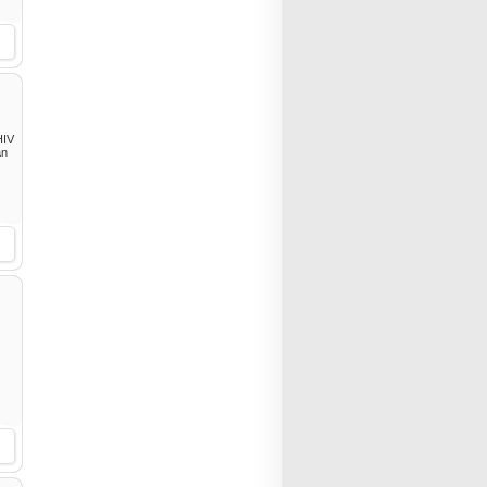
HIV
an