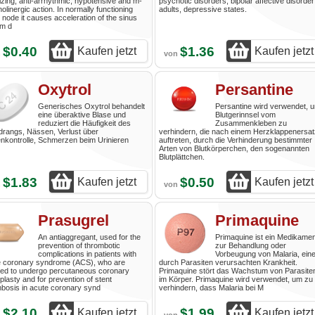
lizing, anti-arrhythmic, hypotensive and m-
psychotic disorders, bipolar affective disorder
holinergic action. In normally functioning
adults, depressive states.
 node it causes acceleration of the sinus
hm d
$0.40
$1.36
Kaufen jetzt
Kaufen jetzt
n
von
Oxytrol
Persantine
Generisches Oxytrol behandelt
Persantine wird verwendet, 
eine überaktive Blase und
Blutgerinnsel vom
reduziert die Häufigkeit des
Zusammenkleben zu
rangs, Nässen, Verlust über
verhindern, die nach einem Herzklappenersat
nkontrolle, Schmerzen beim Urinieren
auftreten, durch die Verhinderung bestimmter
Arten von Blutkörperchen, den sogenannten
Blutplättchen.
$1.83
$0.50
Kaufen jetzt
Kaufen jetzt
n
von
Prasugrel
Primaquine
An antiaggregant, used for the
Primaquine ist ein Medikamen
prevention of thrombotic
zur Behandlung oder
complications in patients with
Vorbeugung von Malaria, eine
e coronary syndrome (ACS), who are
durch Parasiten verursachten Krankheit.
ned to undergo percutaneous coronary
Primaquine stört das Wachstum von Parasite
plasty and for prevention of stent
im Körper. Primaquine wird verwendet, um zu
bosis in acute coronary synd
verhindern, dass Malaria bei M
$2.10
$1.99
Kaufen jetzt
Kaufen jetzt