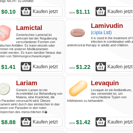
dings NICHT zu unmittel
$0.10
$1.11
Kaufen jetzt
Kaufen jetzt
n
von
Lamivudin
Lamictal
(cipla Ltd)
Generisches Lamictal ist
It is used in the treatment of 
wirksam bei der Regulierung
infection in combination with 
verschiedener Formen von
antiretroviral therapy in adults and children.
ptischen Anfällen. Es kann einzeln oder
mmen mit anderen Medikamenten
endet werden. Es kann darüber hinaus das
reten von Stimmungsschwankungen
$1.41
$1.22
Kaufen jetzt
Kaufen jetzt
n
von
Lariam
Levaquin
Generic Lariam ist ein
Levaquin ist ein Antibiotikum,
Arzneimittel zur Behandlung von
das verwendet ist, um
Malaria, eine Krankheit, die
verschiedene Typen von
 Parasiten verursacht wird. Dieses
Infektionen zu behandeln.
ament wirkt durch das einmischen in das
tum von Parasiten in den roten
körperchen des menschlichen K�
$8.88
$1.42
Kaufen jetzt
Kaufen jetzt
n
von