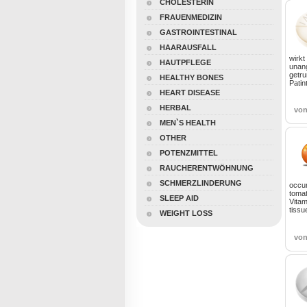
CHOLESTERIN
FRAUENMEDIZIN
GASTROINTESTINAL
HAARAUSFALL
wirkt
HAUTPFLEGE
unan
getru
HEALTHY BONES
Patin
HEART DISEASE
HERBAL
vo
MEN`S HEALTH
OTHER
POTENZMITTEL
RAUCHERENTWÖHNUNG
SCHMERZLINDERUNG
occur
tomat
SLEEP AID
Vitam
tissu
WEIGHT LOSS
vo