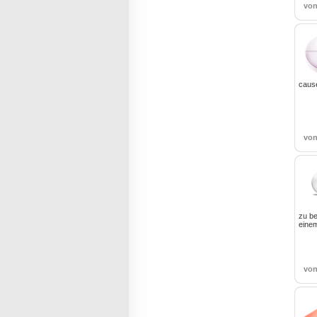
vo
caus
vo
zu b
einem
vo