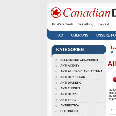
Ihr Warenkorb
Bestellung
Kontakt
FAQ
UBER UNS
UNSERE PO
Suc
KATEGORIEN
A
ALLGEMEINE GESUNDHEIT
Al
ANTI ACIDITY
ANTI ALLERGIC AND ASTHMA
ANTI DEPRESSANT
ANTI DIABETIC
ANTI FUNGUS
activ
dipir
ANTI HERPES
by di
is pr
ANTI VIRAL
ANTIBIOTIKA
vo
BLUTDRUCK