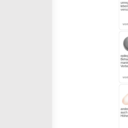
unre
lebe
versc
vo
epile
Beha
mani
Vorb
vo
ande
auch
Höhe