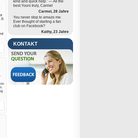
kind and quick help.’ — All the
best.Yours truly, Carmel
Carmel, 28 Jahre
lt
You never stop to amaze me.
.B.
Ever thought of starting a fan
club on Facebook?
Kathy, 23 Jahre
mit
KONTAKT
-
von
in
ng
,