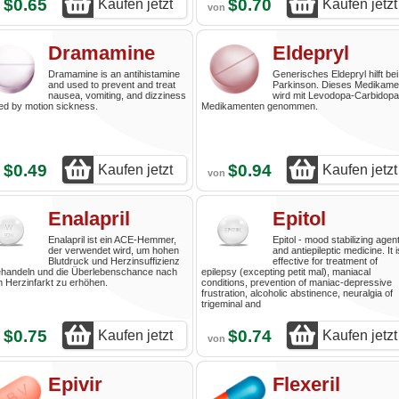
$0.65
$0.70
Kaufen jetzt
Kaufen jetzt
n
von
Dramamine
Eldepryl
Dramamine is an antihistamine
Generisches Eldepryl hilft bei
and used to prevent and treat
Parkinson. Dieses Medikame
nausea, vomiting, and dizziness
wird mit Levodopa-Carbidopa
ed by motion sickness.
Medikamenten genommen.
$0.49
$0.94
Kaufen jetzt
Kaufen jetzt
n
von
Enalapril
Epitol
Enalapril ist ein ACE-Hemmer,
Epitol - mood stabilizing agen
der verwendet wird, um hohen
and antiepileptic medicine. It i
Blutdruck und Herzinsuffizienz
effective for treatment of
ehandeln und die Überlebenschance nach
epilepsy (excepting petit mal), maniacal
 Herzinfarkt zu erhöhen.
conditions, prevention of maniac-depressive
frustration, alcoholic abstinence, neuralgia of
trigeminal and
$0.75
$0.74
Kaufen jetzt
Kaufen jetzt
n
von
Epivir
Flexeril