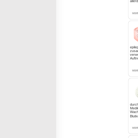
aller
vo
epile
zusa
verw
Auft
vo
durch
Medik
Wachs
Blut
vo