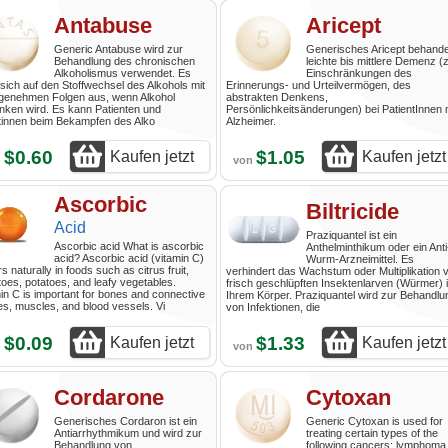
Antabuse
Aricept
Generic Antabuse wird zur
Generisches Aricept behande
Behandlung des chronischen
leichte bis mittlere Demenz (z
Alkoholismus verwendet. Es
Einschränkungen des
 sich auf den Stoffwechsel des Alkohols mit
Erinnerungs- und Urteilvermögen, des
genehmen Folgen aus, wenn Alkohol
abstrakten Denkens,
nken wird. Es kann Patienten und
Persönlichkeitsänderungen) bei PatientInnen 
tinnen beim Bekampfen des Alko
Alzheimer.
$0.60
$1.05
Kaufen jetzt
Kaufen jetzt
n
von
Ascorbic
Biltricide
Acid
Praziquantel ist ein
Ascorbic acid What is ascorbic
Anthelminthikum oder ein Anti
acid? Ascorbic acid (vitamin C)
Wurm-Arzneimittel. Es
s naturally in foods such as citrus fruit,
verhindert das Wachstum oder Multiplikation 
oes, potatoes, and leafy vegetables.
frisch geschlüpften Insektenlarven (Würmer) 
in C is important for bones and connective
Ihrem Körper. Praziquantel wird zur Behandlu
es, muscles, and blood vessels. Vi
von Infektionen, die
$0.09
$1.33
Kaufen jetzt
Kaufen jetzt
n
von
Cordarone
Cytoxan
Generisches Cordaron ist ein
Generic Cytoxan is used for
Antiarrhythmikum und wird zur
treating certain types of the
Behandlung von
following cancers: lymphoma