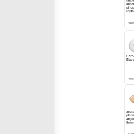
stabi
antic
sinus
rhyt
vo
Harnd
Blase
vo
acut
plan
angio
throm