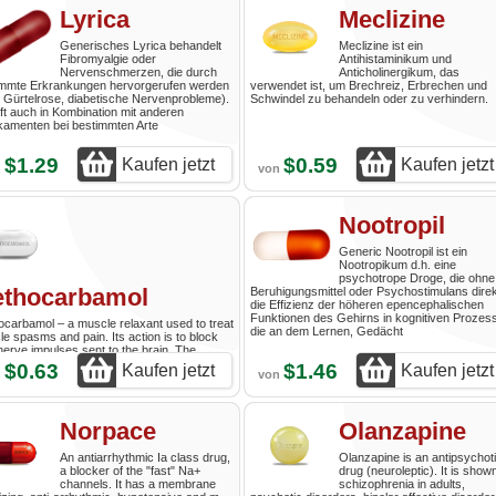
Lyrica
Meclizine
Generisches Lyrica behandelt
Meclizine ist ein
Fibromyalgie oder
Antihistaminikum und
Nervenschmerzen, die durch
Anticholinergikum, das
immte Erkrankungen hervorgerufen werden
verwendet ist, um Brechreiz, Erbrechen und
. Gürtelrose, diabetische Nervenprobleme).
Schwindel zu behandeln oder zu verhindern.
lft auch in Kombination mit anderen
kamenten bei bestimmten Arte
$1.29
$0.59
Kaufen jetzt
Kaufen jetzt
n
von
Nootropil
Generic Nootropil ist ein
Nootropikum d.h. eine
psychotrope Droge, die ohne
thocarbamol
Beruhigungsmittel oder Psychostimulans direk
die Effizienz der höheren epencephalischen
Funktionen des Gehirns in kognitiven Prozes
carbamol – a muscle relaxant used to treat
die an dem Lernen, Gedächt
e spasms and pain. Its action is to block
nerve impulses sent to the brain. The
nism of action is not completely clear. The
$0.63
$1.46
Kaufen jetzt
Kaufen jetzt
n
von
has no direct effect on skeletal muscles. It's
Norpace
Olanzapine
An antiarrhythmic Ia class drug,
Olanzapine is an antipsychot
a blocker of the "fast" Na+
drug (neuroleptic). It is shown
channels. It has a membrane
schizophrenia in adults,