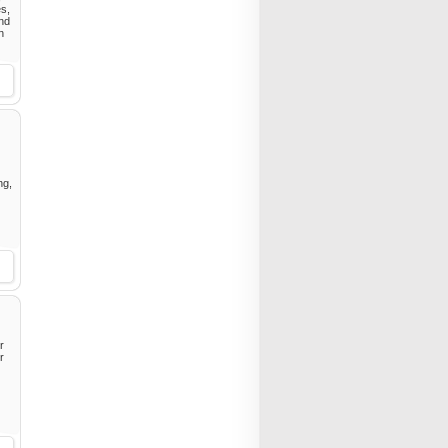
s,
nd
n
ng,
r
r