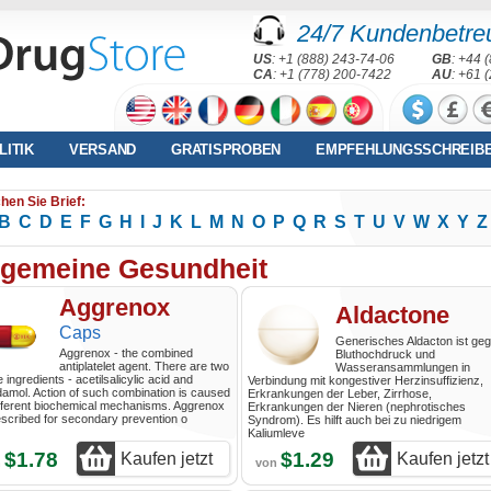
24/7 Kundenbetre
US
: +1 (888) 243-74-06
GB
: +44 
CA
: +1 (778) 200-7422
AU
: +61 
LITIK
VERSAND
GRATISPROBEN
EMPFEHLUNGSSCHREIB
hen Sie Brief:
B
C
D
E
F
G
H
I
J
K
L
M
N
O
P
Q
R
S
T
U
V
W
X
Y
Z
lgemeine Gesundheit
Aggrenox
Aldactone
Caps
Generisches Aldacton ist ge
Aggrenox - the combined
Bluthochdruck und
antiplatelet agent. There are two
Wasseransammlungen in
e ingredients - acetilsalicylic acid and
Verbindung mit kongestiver Herzinsuffizienz,
idamol. Action of such combination is caused
Erkrankungen der Leber, Zirrhose,
fferent biochemical mechanisms. Aggrenox
Erkrankungen der Nieren (nephrotisches
escribed for secondary prevention o
Syndrom). Es hilft auch bei zu niedrigem
Kaliumleve
$1.78
$1.29
Kaufen jetzt
Kaufen jetzt
n
von