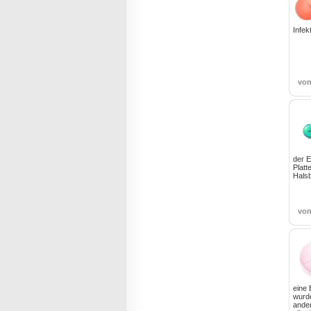
Infek
vo
der E
Platt
Halsb
vo
eine
wurde
ander