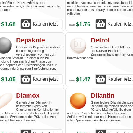
gelmäßigem Herzrhythmus oder
multiple myeloma, leukemia, mycosis fungoide
nsbedrohlichem, zu langsamem Herzschlag
neuroblastoma, ovarian cancer, eye cancer a
hrieben.
breast cancer. It is usually used in combinatio
with other
$1.68
$1.76
Kaufen jetzt
Kaufen jetzt
n
von
Depakote
Detrol
Generikum Depakot ist wirksam
Generisches Detrol hilft bei
bei der Regulierung
überaktiver Blase im
verschiedener Formen von
Zusammenhang mit Harndra
ptischen Anfällen. Es dient auch zu
Kontrollverlust etc.
ndlung in der manischen Phase von
sch-depressiven Erkrankungen und zur
eugung migräneartiger Kopfschmerzen.
$1.05
$1.47
Kaufen jetzt
Kaufen jetzt
n
von
Diamox
Dilantin
Generisches Diamox hilft
Generisches Dilantin dient zu
bestimmte Typen von
Behandlung tonisch-tionische
Glaukomen in Kombination mit
(Grand Mal) Anfälle Es dient
ren Medikamenten zu behandeln. Es wird
auch zur Prävention und Behandlung von
 gegen Symptome oder Prävention von
Anfällen während oder nach Hirnoperationen
nkrankheit verschrieben.
oder Operationen am Nervensystem.