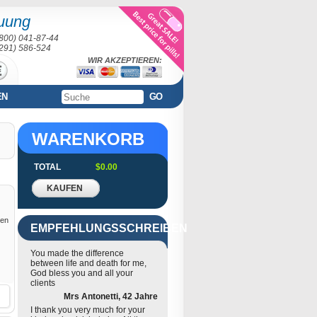
uung
(800) 041-87-44
(291) 586-524
WIR AKZEPTIEREN:
EN
GO
WARENKORB
TOTAL
$0.00
KAUFEN
gen
EMPFEHLUNGSSCHREIBEN
You made the difference
between life and death for me,
God bless you and all your
clients
Mrs Antonetti, 42 Jahre
I thank you very much for your